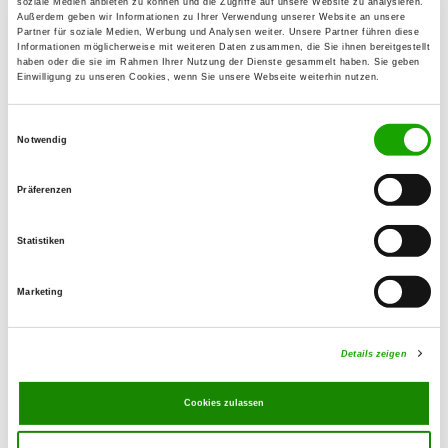
soziale Medien anbieten zu können und die Zugriffe auf unsere Website zu analysieren.
Außerdem geben wir Informationen zu Ihrer Verwendung unserer Website an unsere
Partner für soziale Medien, Werbung und Analysen weiter. Unsere Partner führen diese
OG - Nentershausen
Informationen möglicherweise mit weiteren Daten zusammen, die Sie ihnen bereitgestellt
haben oder die sie im Rahmen Ihrer Nutzung der Dienste gesammelt haben. Sie geben
Kasseler Straße
Einwilligung zu unseren Cookies, wenn Sie unsere Webseite weiterhin nutzen.
Details
36214 Nentershausen
Einwilligungsauswahl
Notwendig
OG - Südringgau e.V.
Steinmühlenweg 1
Präferenzen
Details
37293 Herleshausen-Wommen
Statistiken
OG - Wildeck-Hönebach
Marketing
Am Sportplatz
Details
36208 Wildeck-Hönebach
Details zeigen
OG - Eisenach
Cookies zulassen
Auf dem Habichtsberg
Details
99817 Eisenach