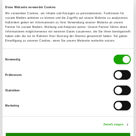
Diese Webseite verwendet Cookies
OG - Bebra
Wir verwenden Cookies, um Inhalte und Anzeigen zu personalisieren, Funktionen für
soziale Medien anbieten zu können und die Zugriffe auf unsere Website zu analysieren.
Im Kessel
Außerdem geben wir Informationen zu Ihrer Verwendung unserer Website an unsere
Details
Partner für soziale Medien, Werbung und Analysen weiter. Unsere Partner führen diese
36179 Bebra
Informationen möglicherweise mit weiteren Daten zusammen, die Sie ihnen bereitgestellt
haben oder die sie im Rahmen Ihrer Nutzung der Dienste gesammelt haben. Sie geben
Einwilligung zu unseren Cookies, wenn Sie unsere Webseite weiterhin nutzen.
OG - Burghaun
Einwilligungsauswahl
Notwendig
Details
Burghaun
Präferenzen
OG - Eiterfeld
Tauschweg Am Klärweg 33
Statistiken
Details
36132 Eiterfeld-Soisdorf
Marketing
OG - Hohenroda
Buttlarstr.
Details zeigen
Details
36284 Hohenroda Mansbach