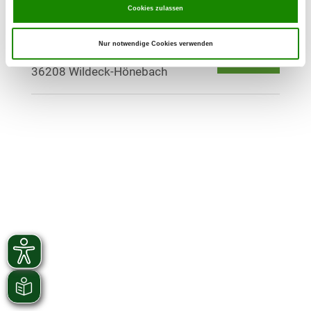
Cookies zulassen
OG - Wildeck-Hönebach
Nur notwendige Cookies verwenden
Am Sportplatz
Details
36208 Wildeck-Hönebach