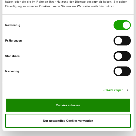
haben oder die sie im Rahmen Ihrer Nutzung der Dienste gesammelt haben. Sie geben
Einwilligung zu unseren Cookies, wenn Sie unsere Webseite weiterhin nutzen.
OG - Selpin
Einwilligungsauswahl
Hohen Tannen 1 B
Notwendig
Details
18196 Dummerstorf
Präferenzen
OG - Güstrow-Borwinseck
Statistiken
Details
18273 Güstrow
Marketing
OG - Neu Mühle
Neumühle 2
Details zeigen
Details
18276 Mistorf
Cookies zulassen
Nur notwendige Cookies verwenden