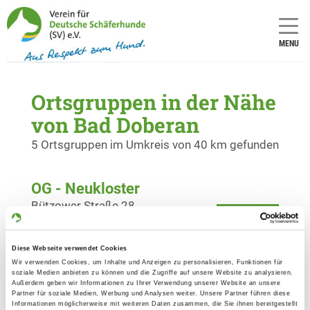
MENU
Ortsgruppen in der Nähe
von Bad Doberan
5 Ortsgruppen im Umkreis von 40 km gefunden
OG - Neukloster
Bützower Straße 28
Details
23992 Neukloster
Diese Webseite verwendet Cookies
OG - Rostock
Wir verwenden Cookies, um Inhalte und Anzeigen zu personalisieren, Funktionen für
soziale Medien anbieten zu können und die Zugriffe auf unsere Website zu analysieren.
Ligusterweg 1 A
Außerdem geben wir Informationen zu Ihrer Verwendung unserer Website an unsere
Details
Partner für soziale Medien, Werbung und Analysen weiter. Unsere Partner führen diese
18146 Rostock-Toitenwinkel
Informationen möglicherweise mit weiteren Daten zusammen, die Sie ihnen bereitgestellt