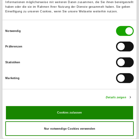
Details
Informationen möglicherweise mit weiteren Daten zusammen, die Sie ihnen bereitgestellt
96450 Coburg-Bertelsdorf
haben oder die sie im Rahmen Ihrer Nutzung der Dienste gesammelt haben. Sie geben
Einwilligung zu unseren Cookies, wenn Sie unsere Webseite weiterhin nutzen.
OG - Ermershausen
Einwilligungsauswahl
Notwendig
Sportplatzweg
Details
96126 Ermershausen
Präferenzen
OG - Untersiemau-Weißenbrunn e.V.
Statistiken
Seewiesenstr. 15
Details
96253 Untersiemau-Weißenbrunn
Marketing
OG - Rodach b. Coburg
Details zeigen
Wiesenweg
Details
96476 Bad Rodach
Cookies zulassen
Nur notwendige Cookies verwenden