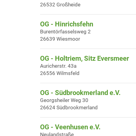
26532 Großheide
OG - Hinrichsfehn
Burentörfasselsweg 2
26639 Wiesmoor
OG - Holtriem, Sitz Eversmeer
Auricherstr. 43a
26556 Wilmsfeld
OG - Südbrookmerland e.V.
Georgsheiler Weg 30
26624 Südbrookmerland
OG - Veenhusen e.V.
Neulandstraße