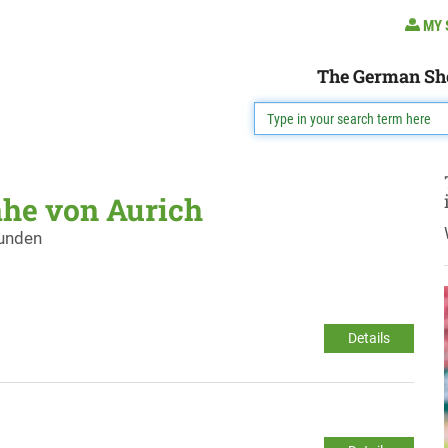
MY 
The German Sh
ähe von Aurich
funden
Details