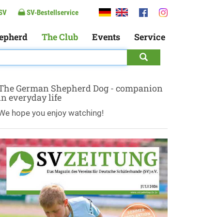
SV
SV-Bestellservice
epherd
The Club
Events
Service
The German Shepherd Dog - companion
in everyday life
We hope you enjoy watching!