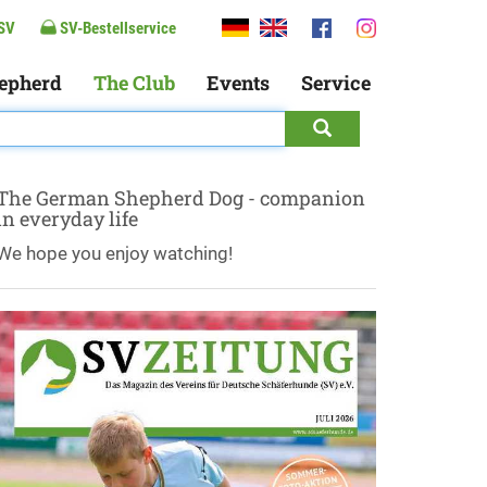
SV
SV-Bestellservice
epherd
The Club
Events
Service
The German Shepherd Dog - companion
in everyday life
We hope you enjoy watching!