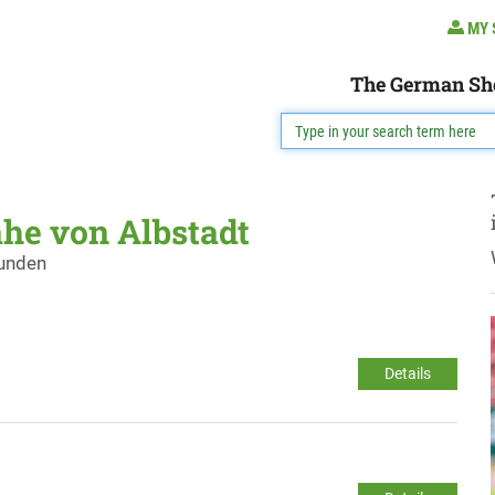
MY 
The German Sh
ähe von Albstadt
funden
Details