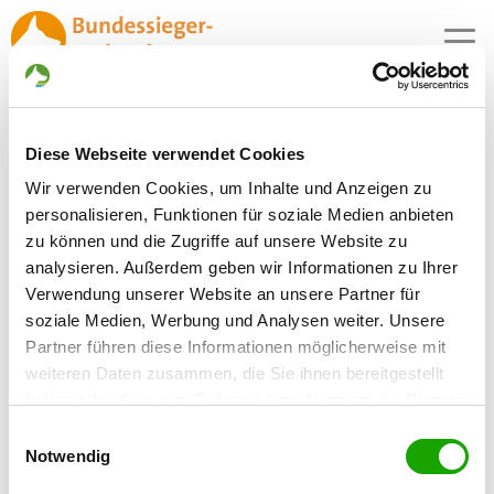
MENU
Speisekarten für das Catering im VIP-
Diese Webseite verwendet Cookies
und Kioskbereich
Wir verwenden Cookies, um Inhalte und Anzeigen zu
Angebot VIP-Bereich 2026
personalisieren, Funktionen für soziale Medien anbieten
zu können und die Zugriffe auf unsere Website zu
Kiosk-Bereich
analysieren. Außerdem geben wir Informationen zu Ihrer
Verwendung unserer Website an unsere Partner für
soziale Medien, Werbung und Analysen weiter. Unsere
Partner führen diese Informationen möglicherweise mit
weiteren Daten zusammen, die Sie ihnen bereitgestellt
haben oder die sie im Rahmen Ihrer Nutzung der Dienste
gesammelt haben. Sie geben Einwilligung zu unseren
Einwilligungsauswahl
Cookies, wenn Sie unsere Webseite weiterhin nutzen.
Notwendig