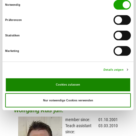
Einwilligungsauswahl
Notwendig
Präferenzen
Sascha Wittmann
Statistiken
member since:
01.01.2003
Teach assistant
01.01.2022
Marketing
since:
LG:
Bayern-
Nord
Details zeigen
Cookies zulassen
Nur notwendige Cookies verwenden
Wolfgang Ruß jun.
member since:
01.10.2001
Teach assistant
03.03.2010
since: