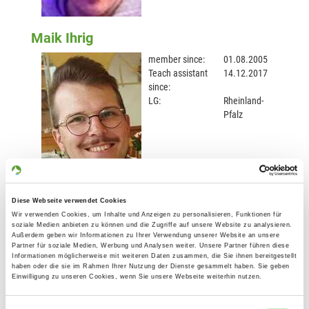
Maik Ihrig
member since:
01.08.2005
Teach assistant
14.12.2017
since:
LG:
Rheinland-
Pfalz
Diese Webseite verwendet Cookies
Steffen Keiber
Wir verwenden Cookies, um Inhalte und Anzeigen zu personalisieren, Funktionen für
soziale Medien anbieten zu können und die Zugriffe auf unsere Website zu analysieren.
member since:
01.01.2007
Außerdem geben wir Informationen zu Ihrer Verwendung unserer Website an unsere
Teach assistant
26.04.2018
Partner für soziale Medien, Werbung und Analysen weiter. Unsere Partner führen diese
Informationen möglicherweise mit weiteren Daten zusammen, die Sie ihnen bereitgestellt
since:
haben oder die sie im Rahmen Ihrer Nutzung der Dienste gesammelt haben. Sie geben
LG:
Baden
Einwilligung zu unseren Cookies, wenn Sie unsere Webseite weiterhin nutzen.