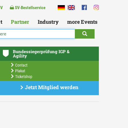
SV
SV-Bestellservice
t
Partner
Industry
more Events
Bundessiegerprüfung IGP &
Agility
Contact
Plakat
Ticketshop
Jetzt Mitglied werden