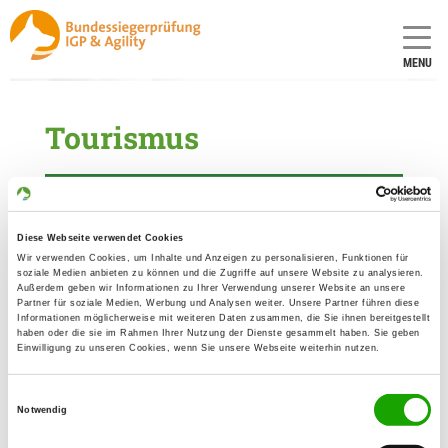
MENU
Tourismus
Tourist Information Meppen (TIM) e.V.
Diese Webseite verwendet Cookies
Ferienzentrum Schloss Dankern
Wir verwenden Cookies, um Inhalte und Anzeigen zu personalisieren, Funktionen für
soziale Medien anbieten zu können und die Zugriffe auf unsere Website zu analysieren.
Touristikverein Haren (Ems) e.V.
Außerdem geben wir Informationen zu Ihrer Verwendung unserer Website an unsere
Partner für soziale Medien, Werbung und Analysen weiter. Unsere Partner führen diese
Informationen möglicherweise mit weiteren Daten zusammen, die Sie ihnen bereitgestellt
Tourist Information Stadt Lingen
haben oder die sie im Rahmen Ihrer Nutzung der Dienste gesammelt haben. Sie geben
Einwilligung zu unseren Cookies, wenn Sie unsere Webseite weiterhin nutzen.
Touristinformation Stadt Haselünne
Einwilligungsauswahl
Notwendig
Sögel Marketing GmbH