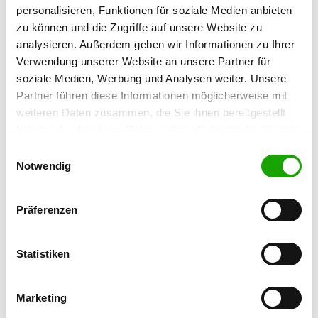
Meisterschaft und die Deutsche
personalisieren, Funktionen für soziale Medien anbieten
Jugendmeisterschaft IGP.
zu können und die Zugriffe auf unsere Website zu
analysieren. Außerdem geben wir Informationen zu Ihrer
Wann:
02. - 04. August
Verwendung unserer Website an unsere Partner für
Wo:
Jahnstadion Rheine/Westfalen
soziale Medien, Werbung und Analysen weiter. Unsere
Was:
VDH Dt. Meisterschaft &
Partner führen diese Informationen möglicherweise mit
Jugendmeisterschaft im
weiteren Daten zusammen, die Sie ihnen bereitgestellt
Gebrauchshundesport (Fährtenarbeit,
haben oder die sie im Rahmen Ihrer Nutzung der Dienste
Unterordnung und Schutzdienst)
gesammelt haben. Sie geben Einwilligung zu unseren
Einwilligungsauswahl
Wer:
Teilnehmer diverser Verbände
Cookies, wenn Sie unsere Webseite weiterhin nutzen.
Notwendig
Falls ihr für das Wochenende (2. bis 4.
August) noch nichts vorhabt: Kommt
Präferenzen
doch gerne ins Jahnstadion nach
Rheine und unterstützt unsere Sportler
Statistiken
Weitere Informationen, vor allem auch
zur Parksituation, findet ihr hier:
Marketing
https://www.sv-lg-westfalen.de/vdh-dm-