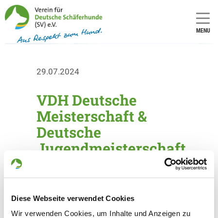
MENU
29.07.2024
VDH Deutsche
Meisterschaft &
Deutsche
Jugendmeisterschaft
IGP
Zu unserem 125-jährigen Jubiläum
Diese Webseite verwendet Cookies
organisiert unsere Landesgruppe
Westfalen die VDH Deutsche
Wir verwenden Cookies, um Inhalte und Anzeigen zu