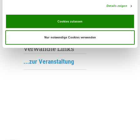
Deutsche Meisterschaft Spezialhunde
Details zeigen
in Leipheim statt.
Wir gratulieren den Gewinnern!
Cookies zulassen
Nur notwendige Cookies verwenden
Verwandte Links
...zur Veranstaltung