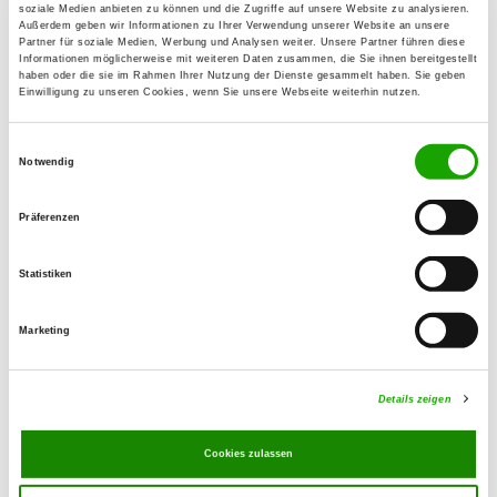
soziale Medien anbieten zu können und die Zugriffe auf unsere Website zu analysieren.
Außerdem geben wir Informationen zu Ihrer Verwendung unserer Website an unsere
Wir freuen uns Ihnen heute die offizielle
Partner für soziale Medien, Werbung und Analysen weiter. Unsere Partner führen diese
Informationen möglicherweise mit weiteren Daten zusammen, die Sie ihnen bereitgestellt
App des Vereins für Deutsche
haben oder die sie im Rahmen Ihrer Nutzung der Dienste gesammelt haben. Sie geben
Schäferhunde (SV) e.V. vorzustellen.
Einwilligung zu unseren Cookies, wenn Sie unsere Webseite weiterhin nutzen.
Einwilligungsauswahl
Notwendig
Die App ist ab sofort verfügbar in allen
bekannten App-Stores und bietet einen
Präferenzen
schnellen sowie direkten Zugriff auf
alle wichtigen Informationen rund um
Statistiken
den SV.
Alle wichtigen Informationen rund um
Marketing
hier
die App finden Sie
.
Fragen und Anregungen senden sie uns
Details zeigen
medien
@
schaeferhunde
.
de
gerne an
Ihre SV-HG
Cookies zulassen