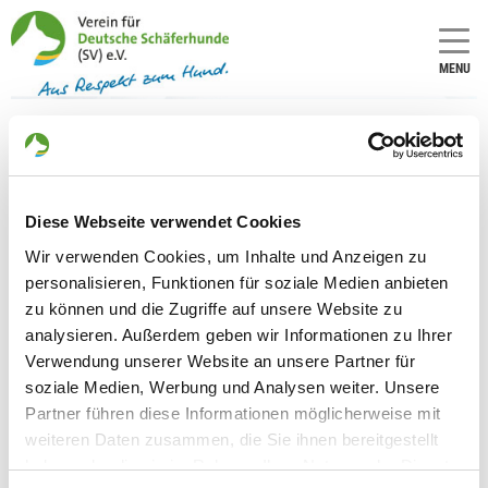
MENU
18.09.2024
Erste Information
Diese Webseite verwendet Cookies
zur Dopingkontrolle
Wir verwenden Cookies, um Inhalte und Anzeigen zu
personalisieren, Funktionen für soziale Medien anbieten
auf der
zu können und die Zugriffe auf unsere Website zu
BSZ/Weltchampionat
analysieren. Außerdem geben wir Informationen zu Ihrer
2024
Verwendung unserer Website an unsere Partner für
soziale Medien, Werbung und Analysen weiter. Unsere
Partner führen diese Informationen möglicherweise mit
Die ersten 33 Analyseberichte der
weiteren Daten zusammen, die Sie ihnen bereitgestellt
Dopingkontrollen sind in der HG
haben oder die sie im Rahmen Ihrer Nutzung der Dienste
eingegangen. Wir freuen uns Ihnen