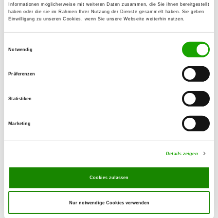
Informationen möglicherweise mit weiteren Daten zusammen, die Sie ihnen bereitgestellt
haben oder die sie im Rahmen Ihrer Nutzung der Dienste gesammelt haben. Sie geben
Einwilligung zu unseren Cookies, wenn Sie unsere Webseite weiterhin nutzen.
BLH 2024
Einwilligungsauswahl
Notwendig
Vom 13. - 15.09.2024 fand das SV-
Präferenzen
Bundesleistungshüten in Kirchhain
statt, wir gratulieren den Siegern.
Statistiken
Marketing
Verwandte Links
Details zeigen
...zur Veranstaltung
Cookies zulassen
Nur notwendige Cookies verwenden