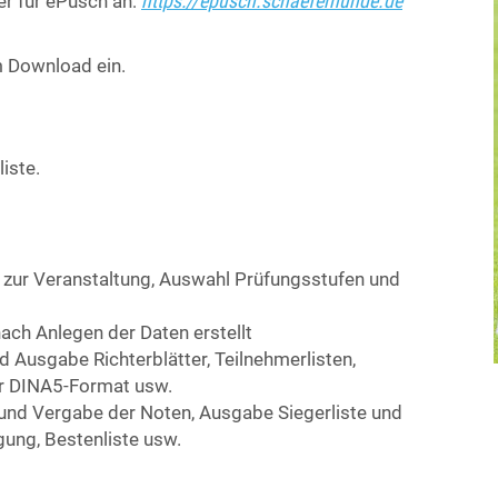
https://epusch.schaeferhunde.de
er für ePusch an:
 Download ein.
iste.
 zur Veranstaltung, Auswahl Prüfungsstufen und
ach Anlegen der Daten erstellt
Ausgabe Richterblätter, Teilnehmerlisten,
er DINA5-Format usw.
und Vergabe der Noten, Ausgabe Siegerliste und
ung, Bestenliste usw.