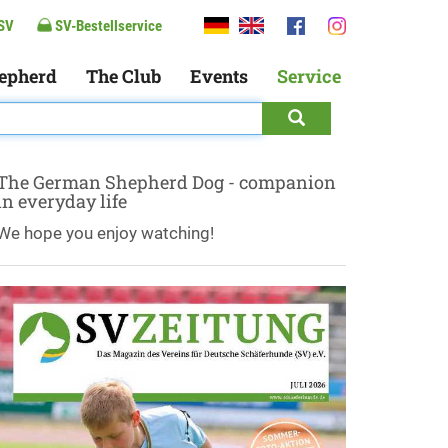
SV
SV-Bestellservice
epherd
The Club
Events
Service
The German Shepherd Dog - companion
in everyday life
We hope you enjoy watching!