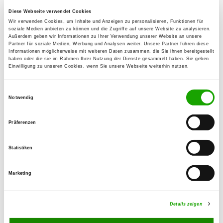
WUSV-
Diese Webseite verwendet Cookies
Wir verwenden Cookies, um Inhalte und Anzeigen zu personalisieren, Funktionen für
Weltmeisterschaft
soziale Medien anbieten zu können und die Zugriffe auf unsere Website zu analysieren.
Außerdem geben wir Informationen zu Ihrer Verwendung unserer Website an unsere
UNIVERSAL 2024
Partner für soziale Medien, Werbung und Analysen weiter. Unsere Partner führen diese
Informationen möglicherweise mit weiteren Daten zusammen, die Sie ihnen bereitgestellt
haben oder die sie im Rahmen Ihrer Nutzung der Dienste gesammelt haben. Sie geben
Einwilligung zu unseren Cookies, wenn Sie unsere Webseite weiterhin nutzen.
Vom 01. - 05. Mai 2024 fand die WUSV-
Weltmeisterschaft UNIVERSAL in
Einwilligungsauswahl
Semur en Auxois in Frankreich statt.
Notwendig
Wir gratulieren den Siegern!
Präferenzen
Team Deutschland ist
Mannschaftsweltmeister der WUSV
Statistiken
Universal WM 2024 in Semur en Auxois
und zwei Starter unseres Teams
Marketing
standen auf dem Treppchen der
Einzelsieger.
Details zeigen
Ergebnisse