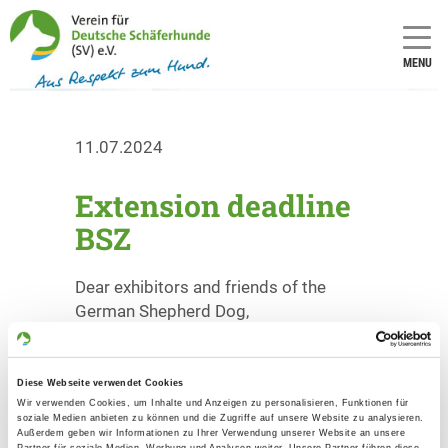
MENU
11.07.2024
Extension deadline
BSZ
Dear exhibitors and friends of the
German Shepherd Dog,
In order to be as helpful as possible for
our members we decided, to extend
Diese Webseite verwendet Cookies
the deadline for entries for the
Wir verwenden Cookies, um Inhalte und Anzeigen zu personalisieren, Funktionen für
Bundessiegerzuchtschau 2024 until
soziale Medien anbieten zu können und die Zugriffe auf unsere Website zu analysieren.
Außerdem geben wir Informationen zu Ihrer Verwendung unserer Website an unsere
July 22, 2024.
Partner für soziale Medien, Werbung und Analysen weiter. Unsere Partner führen diese