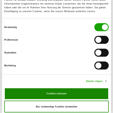
Informationen möglicherweise mit weiteren Daten zusammen, die Sie ihnen bereitgestellt
With this we want to accommodate all
haben oder die sie im Rahmen Ihrer Nutzung der Dienste gesammelt haben. Sie geben
Einwilligung zu unseren Cookies, wenn Sie unsere Webseite weiterhin nutzen.
exhibitors which still didn’t decide
about a participation in the
Einwilligungsauswahl
Bundessiegerschau or who still didn’t
Notwendig
have the possibility to present their
dogs.
Präferenzen
Take the change to still enter your dog.
We are looking forward to your
Statistiken
participation.
Marketing
Verwandte Links
Details zeigen
to the Registration Form...
Cookies zulassen
Nur notwendige Cookies verwenden