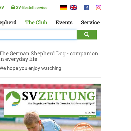
SV
SV-Bestellservice
epherd
The Club
Events
Service
The German Shepherd Dog - companion
in everyday life
We hope you enjoy watching!