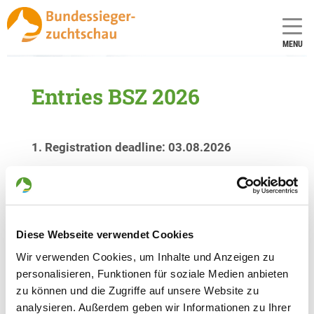
MENU
Entries BSZ 2026
1. Registration deadline: 03.08.2026
2. Registration deadline: 10.08.2026
To be able to see your reports, you first would
have to login with your
SV or SV DOxS login
.
Diese Webseite verwendet Cookies
Shouldn’t you already have a SV login you would
Wir verwenden Cookies, um Inhalte und Anzeigen zu
have to create the
SV login
. This registriation is
personalisieren, Funktionen für soziale Medien anbieten
free of charge.
zu können und die Zugriffe auf unsere Website zu
analysieren. Außerdem geben wir Informationen zu Ihrer