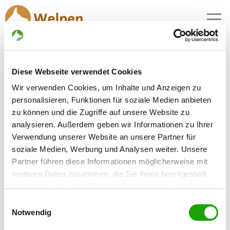
MENU
Diese Webseite verwendet Cookies
Zuchtstätte:
Wir verwenden Cookies, um Inhalte und Anzeigen zu
von der Westerheide
personalisieren, Funktionen für soziale Medien anbieten
zu können und die Zugriffe auf unsere Website zu
Gründungsdatum: 11.03.2008
analysieren. Außerdem geben wir Informationen zu Ihrer
Verwendung unserer Website an unsere Partner für
soziale Medien, Werbung und Analysen weiter. Unsere
Züchter
Partner führen diese Informationen möglicherweise mit
Ariane Thomsen
weiteren Daten zusammen, die Sie ihnen bereitgestellt
Karlsmark 5
haben oder die sie im Rahmen Ihrer Nutzung der Dienste
25917 Leck
gesammelt haben. Sie geben Einwilligung zu unseren
Einwilligungsauswahl
Kontakt
Cookies, wenn Sie unsere Webseite weiterhin nutzen.
Notwendig
SV-DOxS: