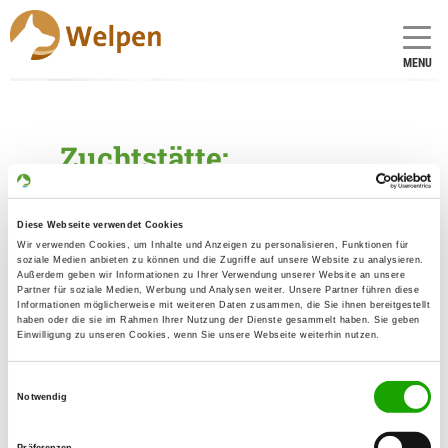
MENU
Zuchtstätte:
von der Pflochsbacher
Schmiede
Diese Webseite verwendet Cookies
Wir verwenden Cookies, um Inhalte und Anzeigen zu personalisieren, Funktionen für
Gründungsdatum: 15.12.2006
soziale Medien anbieten zu können und die Zugriffe auf unsere Website zu analysieren.
Außerdem geben wir Informationen zu Ihrer Verwendung unserer Website an unsere
Partner für soziale Medien, Werbung und Analysen weiter. Unsere Partner führen diese
Informationen möglicherweise mit weiteren Daten zusammen, die Sie ihnen bereitgestellt
haben oder die sie im Rahmen Ihrer Nutzung der Dienste gesammelt haben. Sie geben
Züchter
Einwilligung zu unseren Cookies, wenn Sie unsere Webseite weiterhin nutzen.
Alfred Hergenröder
An der Häg 4
Einwilligungsauswahl
Notwendig
97816 Lohr
Kontakt
Präferenzen