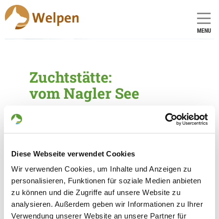
MENU
Zuchtstätte:
vom Nagler See
Gründungsdatum: 17.08.1981
Züchter
Diese Webseite verwendet Cookies
Agathe Rank
Wir verwenden Cookies, um Inhalte und Anzeigen zu
Hans Widtmannstr. 12
personalisieren, Funktionen für soziale Medien anbieten
84076 Pfeffenhausen
zu können und die Zugriffe auf unsere Website zu
Kontakt
analysieren. Außerdem geben wir Informationen zu Ihrer
Telefon:
Verwendung unserer Website an unsere Partner für