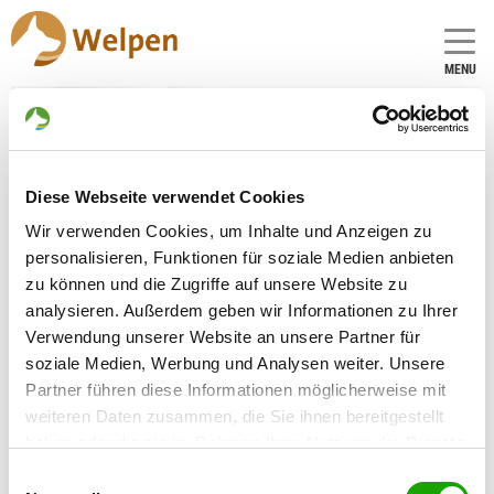
MENU
Zuchtstätte:
Diese Webseite verwendet Cookies
vom Haus Zieglmayer
Wir verwenden Cookies, um Inhalte und Anzeigen zu
Gründungsdatum: 29.08.1977
personalisieren, Funktionen für soziale Medien anbieten
zu können und die Zugriffe auf unsere Website zu
analysieren. Außerdem geben wir Informationen zu Ihrer
Züchter
Verwendung unserer Website an unsere Partner für
Ludwig Zieglmayer
soziale Medien, Werbung und Analysen weiter. Unsere
Volksbadstr. 49
Partner führen diese Informationen möglicherweise mit
84056 Rottenburg
weiteren Daten zusammen, die Sie ihnen bereitgestellt
haben oder die sie im Rahmen Ihrer Nutzung der Dienste
Kontakt
gesammelt haben. Sie geben Einwilligung zu unseren
Einwilligungsauswahl
Telefon: