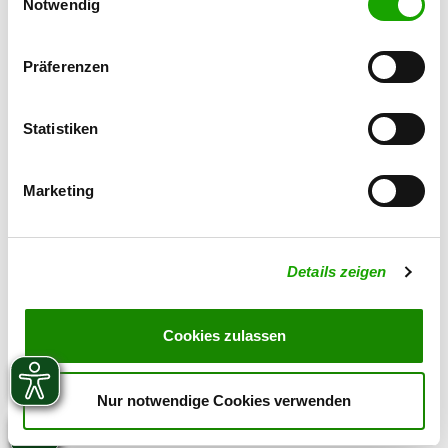
Cookies, wenn Sie unsere Webseite weiterhin nutzen.
Notwendig
08781-663
E-Mail:
mail@zieglmayer.de
Präferenzen
SV-DOxS:
Zuchtstätte auf SV-DOxS ansehen
Statistiken
Welpen erwartet
Marketing
Details zeigen
Cookies zulassen
Nur notwendige Cookies verwenden