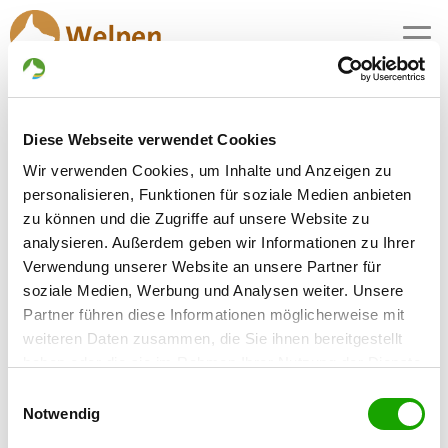
MENU
Schäferhundwelpen in
Diese Webseite verwendet Cookies
Wittislingen
Wir verwenden Cookies, um Inhalte und Anzeigen zu
1 Züchter mit aktuellen Angeboten für
personalisieren, Funktionen für soziale Medien anbieten
Schäferhundwelpen gefunden
zu können und die Zugriffe auf unsere Website zu
analysieren. Außerdem geben wir Informationen zu Ihrer
Verwendung unserer Website an unsere Partner für
Zuchtstätte: von der Hochstiftstraße
soziale Medien, Werbung und Analysen weiter. Unsere
Hochstiftstr. 28
Details
Partner führen diese Informationen möglicherweise mit
89426 Wittislingen
weiteren Daten zusammen, die Sie ihnen bereitgestellt
Welpen zur Verfügung
haben oder die sie im Rahmen Ihrer Nutzung der Dienste
gesammelt haben. Sie geben Einwilligung zu unseren
Einwilligungsauswahl
Cookies, wenn Sie unsere Webseite weiterhin nutzen.
Notwendig