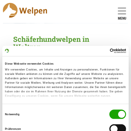
MENU
Schäferhundwelpen in
Waltrop
1 Züchter mit aktuellen Angeboten für
Schäferhundwelpen gefunden
Diese Webseite verwendet Cookies
Wir verwenden Cookies, um Inhalte und Anzeigen zu personalisieren, Funktionen für
soziale Medien anbieten zu können und die Zugriffe auf unsere Website zu analysieren.
Zuchtstätte: von der Friedrichskluft
Außerdem geben wir Informationen zu Ihrer Verwendung unserer Website an unsere
Partner für soziale Medien, Werbung und Analysen weiter. Unsere Partner führen diese
Böttcher Str. 13
Informationen möglicherweise mit weiteren Daten zusammen, die Sie ihnen bereitgestellt
Details
haben oder die sie im Rahmen Ihrer Nutzung der Dienste gesammelt haben. Sie geben
45731 Waltrop
Einwilligung zu unseren Cookies, wenn Sie unsere Webseite weiterhin nutzen.
Welpen zur Verfügung
Einwilligungsauswahl
Notwendig
Präferenzen