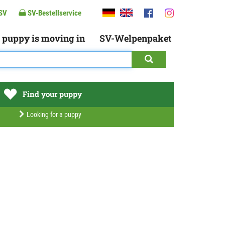
SV
SV-Bestellservice
 puppy is moving in
SV-Welpenpaket
Find your puppy
Looking for a puppy