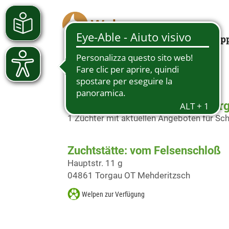
Looking for a pup
Schäferhundwelpen in Tor
1 Züchter mit aktuellen Angeboten für S
Zuchtstätte: vom Felsenschloß
Hauptstr. 11 g
04861 Torgau OT Mehderitzsch
Welpen zur Verfügung