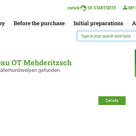
zurück
SV STARTSEITE
MY 
py
Before the purchase
Initial preparations
A
gau OT Mehderitzsch
chäferhundwelpen gefunden
Details