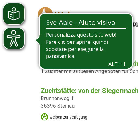
Looking for a pup
Schäferhundwelpen in Ste
1 Züchter mit aktuellen Angeboten für S
Zuchtstätte: von der Siegermach
Brunnenweg 1
36396 Steinau
Welpen zur Verfügung