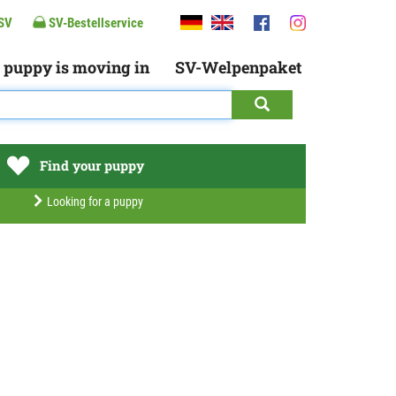
SV
SV-Bestellservice
 puppy is moving in
SV-Welpenpaket
Find your puppy
Looking for a puppy