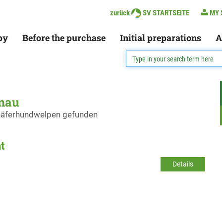
zurück
SV STARTSEITE
MY 
py
Before the purchase
Initial preparations
A
inau
chäferhundwelpen gefunden
t
Details