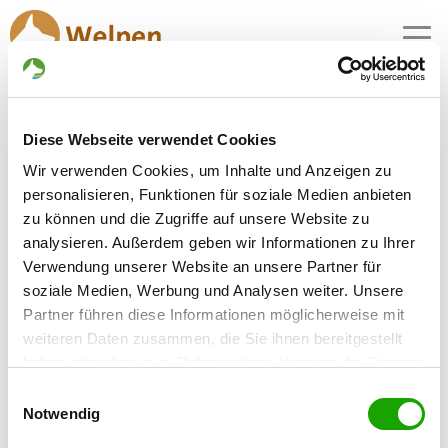
MENU
Schäferhundwelpen in
Diese Webseite verwendet Cookies
Steckby
Wir verwenden Cookies, um Inhalte und Anzeigen zu
1 Züchter mit aktuellen Angeboten für
personalisieren, Funktionen für soziale Medien anbieten
Schäferhundwelpen gefunden
zu können und die Zugriffe auf unsere Website zu
analysieren. Außerdem geben wir Informationen zu Ihrer
Verwendung unserer Website an unsere Partner für
Zuchtstätte: vom Lamorak
soziale Medien, Werbung und Analysen weiter. Unsere
Badetzer Str. 5
Details
Partner führen diese Informationen möglicherweise mit
39264 Steckby
weiteren Daten zusammen, die Sie ihnen bereitgestellt
Welpen zur Verfügung
haben oder die sie im Rahmen Ihrer Nutzung der Dienste
gesammelt haben. Sie geben Einwilligung zu unseren
Einwilligungsauswahl
Cookies, wenn Sie unsere Webseite weiterhin nutzen.
Notwendig