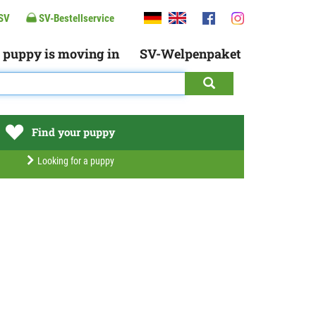
SV
SV-Bestellservice
 puppy is moving in
SV-Welpenpaket
Find your puppy
Looking for a puppy