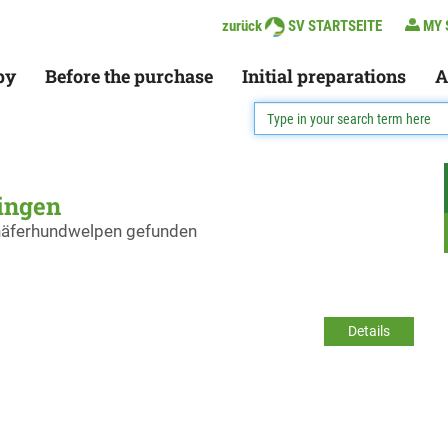
zurück
SV STARTSEITE
MY 
py
Before the purchase
Initial preparations
A
ingen
chäferhundwelpen gefunden
Details