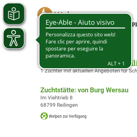
Looking for a pup
Schäferhundwelpen in Reil
1 Züchter mit aktuellen Angeboten für S
Zuchtstätte: von Burg Wersau
Im Viehtrieb 8
68799 Reilingen
Welpen zur Verfügung