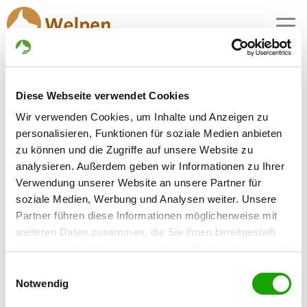
MENU
Schäferhundwelpen in
Diese Webseite verwendet Cookies
Raschau-Markersbach
Wir verwenden Cookies, um Inhalte und Anzeigen zu
1 Züchter mit aktuellen Angeboten für
personalisieren, Funktionen für soziale Medien anbieten
Schäferhundwelpen gefunden
zu können und die Zugriffe auf unsere Website zu
analysieren. Außerdem geben wir Informationen zu Ihrer
Verwendung unserer Website an unsere Partner für
Zuchtstätte: von der Erzschmiede
soziale Medien, Werbung und Analysen weiter. Unsere
Sportweg 11
Details
Partner führen diese Informationen möglicherweise mit
08352 Raschau-Markersbach
weiteren Daten zusammen, die Sie ihnen bereitgestellt
Welpen zur Verfügung
haben oder die sie im Rahmen Ihrer Nutzung der Dienste
gesammelt haben. Sie geben Einwilligung zu unseren
Einwilligungsauswahl
Cookies, wenn Sie unsere Webseite weiterhin nutzen.
Notwendig