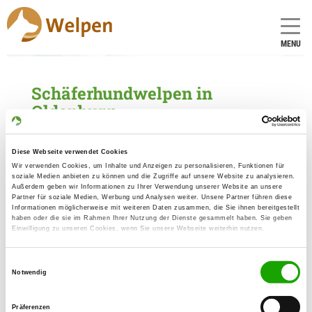
MENU
Schäferhundwelpen in
Oldenburg
1 Züchter mit aktuellen Angeboten für
Schäferhundwelpen gefunden
Diese Webseite verwendet Cookies
Wir verwenden Cookies, um Inhalte und Anzeigen zu personalisieren, Funktionen für
soziale Medien anbieten zu können und die Zugriffe auf unsere Website zu analysieren.
Zuchtstätte: vom Ammerlandeck
Außerdem geben wir Informationen zu Ihrer Verwendung unserer Website an unsere
Partner für soziale Medien, Werbung und Analysen weiter. Unsere Partner führen diese
Bloherfelderstr. 35
Informationen möglicherweise mit weiteren Daten zusammen, die Sie ihnen bereitgestellt
Details
haben oder die sie im Rahmen Ihrer Nutzung der Dienste gesammelt haben. Sie geben
26129 Oldenburg
Einwilligung zu unseren Cookies, wenn Sie unsere Webseite weiterhin nutzen.
Welpen zur Verfügung
Einwilligungsauswahl
Notwendig
Präferenzen