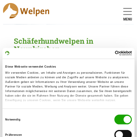
MENU
Schäferhundwelpen in
Neunkirchen
1 Züchter mit aktuellen Angeboten für
Schäferhundwelpen gefunden
Diese Webseite verwendet Cookies
Wir verwenden Cookies, um Inhalte und Anzeigen zu personalisieren, Funktionen für
soziale Medien anbieten zu können und die Zugriffe auf unsere Website zu analysieren.
Zuchtstätte: von Arkadius
Außerdem geben wir Informationen zu Ihrer Verwendung unserer Website an unsere
Partner für soziale Medien, Werbung und Analysen weiter. Unsere Partner führen diese
Hasselbachstr. 53
Informationen möglicherweise mit weiteren Daten zusammen, die Sie ihnen bereitgestellt
Details
haben oder die sie im Rahmen Ihrer Nutzung der Dienste gesammelt haben. Sie geben
66540 Neunkirchen
Einwilligung zu unseren Cookies, wenn Sie unsere Webseite weiterhin nutzen.
Welpen zur Verfügung
Einwilligungsauswahl
Notwendig
Präferenzen