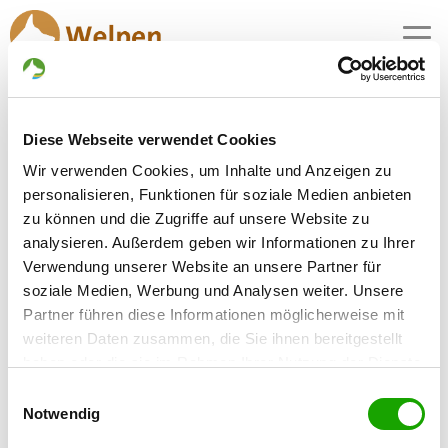
MENU
Schäferhundwelpen in
Diese Webseite verwendet Cookies
Mühldorf am Inn
Wir verwenden Cookies, um Inhalte und Anzeigen zu
1 Züchter mit aktuellen Angeboten für
personalisieren, Funktionen für soziale Medien anbieten
Schäferhundwelpen gefunden
zu können und die Zugriffe auf unsere Website zu
analysieren. Außerdem geben wir Informationen zu Ihrer
Verwendung unserer Website an unsere Partner für
Zuchtstätte: vom Haus Herzogpark
soziale Medien, Werbung und Analysen weiter. Unsere
Ahamerstrasse 38
Details
Partner führen diese Informationen möglicherweise mit
84453 Mühldorf am Inn
weiteren Daten zusammen, die Sie ihnen bereitgestellt
Welpen zur Verfügung
haben oder die sie im Rahmen Ihrer Nutzung der Dienste
gesammelt haben. Sie geben Einwilligung zu unseren
Einwilligungsauswahl
Cookies, wenn Sie unsere Webseite weiterhin nutzen.
Notwendig