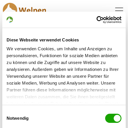
MENU
Schäferhundwelpen in
Diese Webseite verwendet Cookies
0 Züchter mit aktuellen Angeboten für
Wir verwenden Cookies, um Inhalte und Anzeigen zu
Schäferhundwelpen gefunden
personalisieren, Funktionen für soziale Medien anbieten
zu können und die Zugriffe auf unsere Website zu
analysieren. Außerdem geben wir Informationen zu Ihrer
Verwendung unserer Website an unsere Partner für
soziale Medien, Werbung und Analysen weiter. Unsere
Partner führen diese Informationen möglicherweise mit
weiteren Daten zusammen, die Sie ihnen bereitgestellt
haben oder die sie im Rahmen Ihrer Nutzung der Dienste
gesammelt haben. Sie geben Einwilligung zu unseren
Einwilligungsauswahl
Cookies, wenn Sie unsere Webseite weiterhin nutzen.
Notwendig