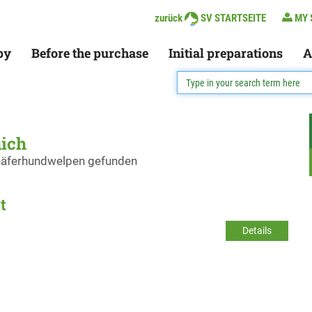
zurück
SV STARTSEITE
MY 
py
Before the purchase
Initial preparations
A
nich
chäferhundwelpen gefunden
t
Details