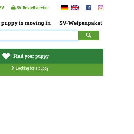
SV
SV-Bestellservice
 puppy is moving in
SV-Welpenpaket
Find your puppy
Looking for a puppy