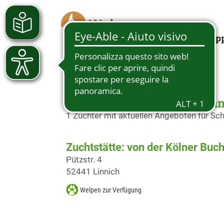
Looking for a pup
Schäferhundwelpen in Lin
1 Züchter mit aktuellen Angeboten für S
Zuchtstätte: von der Kölner Buch
Pützstr. 4
52441 Linnich
Welpen zur Verfügung