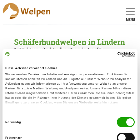
MENU
Schäferhundwelpen in Lindern
1 Züchter mit aktuellen Angeboten für
Schäferhundwelpen gefunden
Diese Webseite verwendet Cookies
Wir verwenden Cookies, um Inhalte und Anzeigen zu personalisieren, Funktionen für
Zuchtstätte: vom Hofe Schumacher
soziale Medien anbieten zu können und die Zugriffe auf unsere Website zu analysieren.
Großenging Poststr. 1
Außerdem geben wir Informationen zu Ihrer Verwendung unserer Website an unsere
Details
Partner für soziale Medien, Werbung und Analysen weiter. Unsere Partner führen diese
49699 Lindern
Informationen möglicherweise mit weiteren Daten zusammen, die Sie ihnen bereitgestellt
haben oder die sie im Rahmen Ihrer Nutzung der Dienste gesammelt haben. Sie geben
Einwilligung zu unseren Cookies, wenn Sie unsere Webseite weiterhin nutzen.
Welpen zur Verfügung
Einwilligungsauswahl
Notwendig
Präferenzen