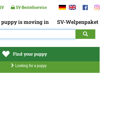
SV
SV-Bestellservice
 puppy is moving in
SV-Welpenpaket
Find your puppy
Looking for a puppy