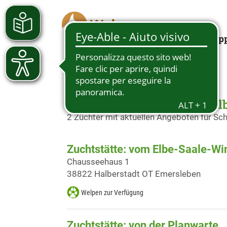
Looking for a pup
Schäferhundwelpen in Halb
2 Züchter mit aktuellen Angeboten für S
Zuchtstätte: vom Elbe-Saale-Wi
Chausseehaus 1
38822 Halberstadt OT Emersleben
Welpen zur Verfügung
Zuchtstätte: von der Planwarte