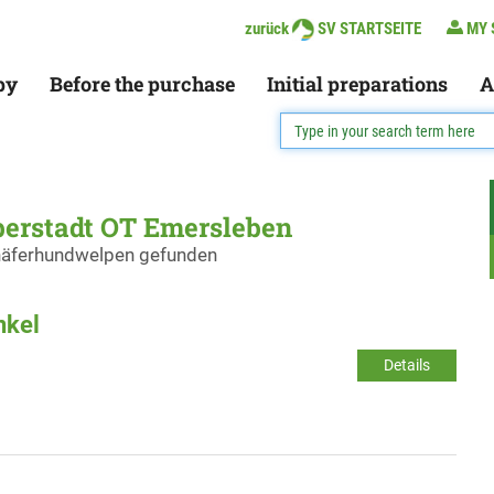
zurück
SV STARTSEITE
MY 
py
Before the purchase
Initial preparations
A
erstadt OT Emersleben
chäferhundwelpen gefunden
nkel
Details