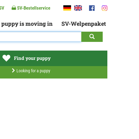
SV
SV-Bestellservice
 puppy is moving in
SV-Welpenpaket
Find your puppy
Looking for a puppy