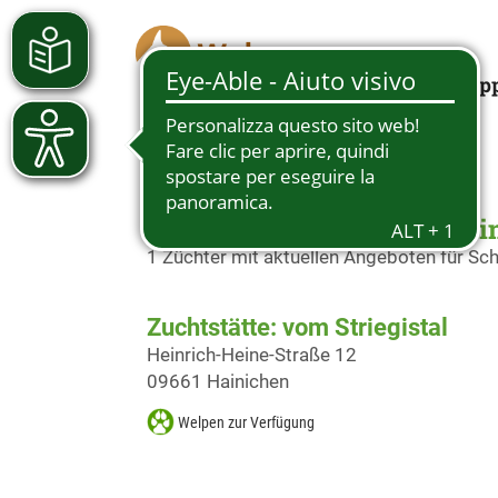
Looking for a pup
Schäferhundwelpen in Hai
1 Züchter mit aktuellen Angeboten für S
Zuchtstätte: vom Striegistal
Heinrich-Heine-Straße 12
09661 Hainichen
Welpen zur Verfügung