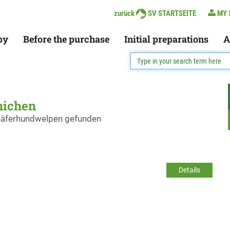
zurück
SV STARTSEITE
MY 
py
Before the purchase
Initial preparations
A
nichen
chäferhundwelpen gefunden
Details