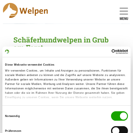
MENU
Schäferhundwelpen in Grub
am Forst
1 Züchter mit aktuellen Angeboten für
Schäferhundwelpen gefunden
Diese Webseite verwendet Cookies
Wir verwenden Cookies, um Inhalte und Anzeigen zu personalisieren, Funktionen für
soziale Medien anbieten zu können und die Zugriffe auf unsere Website zu analysieren.
Zuchtstätte: von der Gewürzwiese
Außerdem geben wir Informationen zu Ihrer Verwendung unserer Website an unsere
Partner für soziale Medien, Werbung und Analysen weiter. Unsere Partner führen diese
Bergstr. 1
Informationen möglicherweise mit weiteren Daten zusammen, die Sie ihnen bereitgestellt
Details
haben oder die sie im Rahmen Ihrer Nutzung der Dienste gesammelt haben. Sie geben
96271 Grub am Forst
Einwilligung zu unseren Cookies, wenn Sie unsere Webseite weiterhin nutzen.
Welpen zur Verfügung
Einwilligungsauswahl
Notwendig
Präferenzen