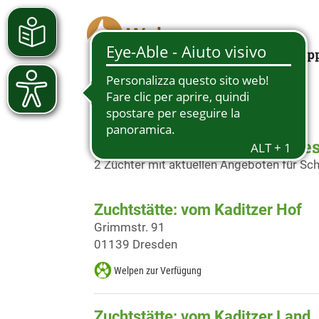
Looking for a pup
Schäferhundwelpen in Dre
2 Züchter mit aktuellen Angeboten für S
Zuchtstätte: vom Kaditzer Hof
Grimmstr. 91
01139 Dresden
Welpen zur Verfügung
Zuchtstätte: vom Kaditzer Land