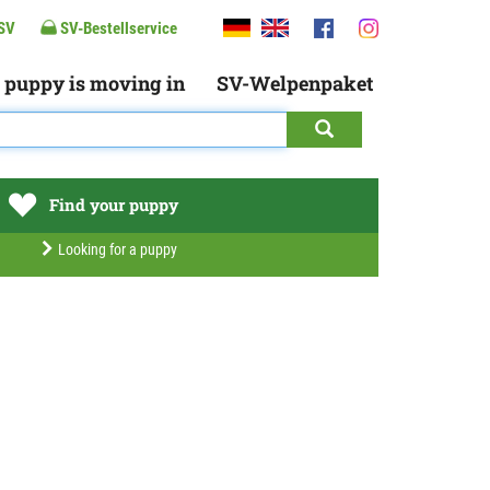
SV
SV-Bestellservice
 puppy is moving in
SV-Welpenpaket
Find your puppy
Looking for a puppy