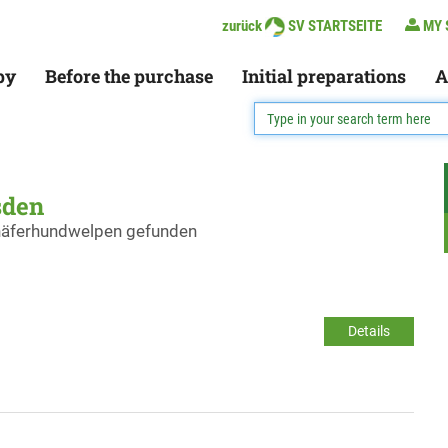
zurück
SV STARTSEITE
MY 
py
Before the purchase
Initial preparations
A
sden
chäferhundwelpen gefunden
Details