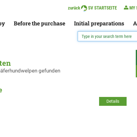
zurück
SV STARTSEITE
MY 
py
Before the purchase
Initial preparations
A
ten
chäferhundwelpen gefunden
e
Details