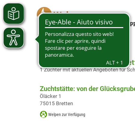
Looking for a pup
Schäferhundwelpen in Bret
1 Züchter mit aktuellen Angeboten für S
Zuchtstätte: von der Glücksgrub
Öläcker 1
75015 Bretten
Welpen zur Verfügung