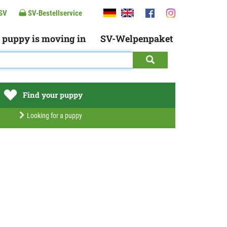
SV
SV-Bestellservice
 puppy is moving in
SV-Welpenpaket
Find your puppy
Looking for a puppy