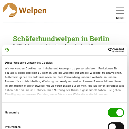
MENU
Schäferhundwelpen in Berlin
2 Züchter mit aktuellen Angeboten für
Schäferhundwelpen gefunden
Diese Webseite verwendet Cookies
Wir verwenden Cookies, um Inhalte und Anzeigen zu personalisieren, Funktionen für
Zuchtstätte: vom Hause Guhl
soziale Medien anbieten zu können und die Zugriffe auf unsere Website zu analysieren.
Singdrosselsteig 4
Außerdem geben wir Informationen zu Ihrer Verwendung unserer Website an unsere
Details
Partner für soziale Medien, Werbung und Analysen weiter. Unsere Partner führen diese
13629 Berlin
Informationen möglicherweise mit weiteren Daten zusammen, die Sie ihnen bereitgestellt
haben oder die sie im Rahmen Ihrer Nutzung der Dienste gesammelt haben. Sie geben
Einwilligung zu unseren Cookies, wenn Sie unsere Webseite weiterhin nutzen.
Welpen zur Verfügung
Einwilligungsauswahl
Zuchtstätte: vom Heinrichplatz
Notwendig
Öschelbronner Weg 22
Details
13469 Berlin
Präferenzen