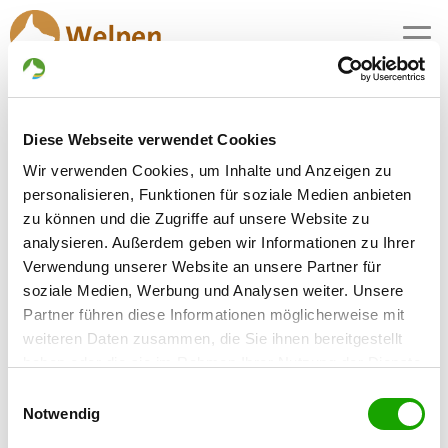
MENU
Schäferhundwelpen in
Diese Webseite verwendet Cookies
Armstedt
Wir verwenden Cookies, um Inhalte und Anzeigen zu
1 Züchter mit aktuellen Angeboten für
personalisieren, Funktionen für soziale Medien anbieten
Schäferhundwelpen gefunden
zu können und die Zugriffe auf unsere Website zu
analysieren. Außerdem geben wir Informationen zu Ihrer
Verwendung unserer Website an unsere Partner für
Zuchtstätte: vom Wanakon
soziale Medien, Werbung und Analysen weiter. Unsere
Hauptstr. 16
Details
Partner führen diese Informationen möglicherweise mit
24616 Armstedt
weiteren Daten zusammen, die Sie ihnen bereitgestellt
Welpen zur Verfügung
haben oder die sie im Rahmen Ihrer Nutzung der Dienste
gesammelt haben. Sie geben Einwilligung zu unseren
Einwilligungsauswahl
Cookies, wenn Sie unsere Webseite weiterhin nutzen.
Notwendig