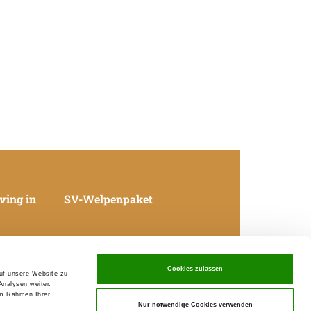
ving in
SV-Welpenpaket
Cookies zulassen
auf unsere Website zu
Analysen weiter.
08.08.2026 10:02 Uhr
im Rahmen Ihrer
Nur notwendige Cookies verwenden