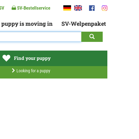
SV
SV-Bestellservice
 puppy is moving in
SV-Welpenpaket
Find your puppy
Looking for a puppy