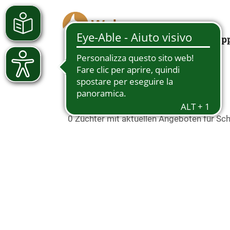
Looking for a pup
Schäferhundwelpen in
0 Züchter mit aktuellen Angeboten für S