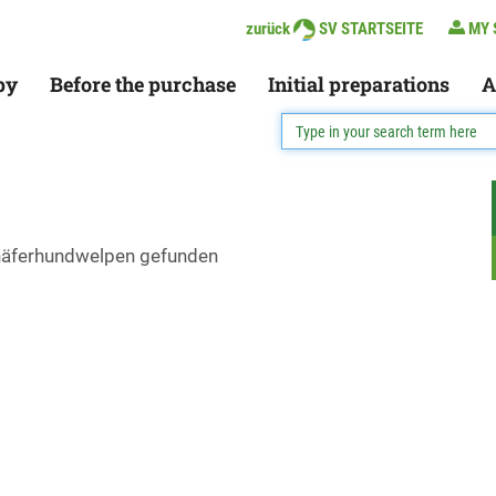
zurück
SV STARTSEITE
MY 
py
Before the purchase
Initial preparations
A
chäferhundwelpen gefunden