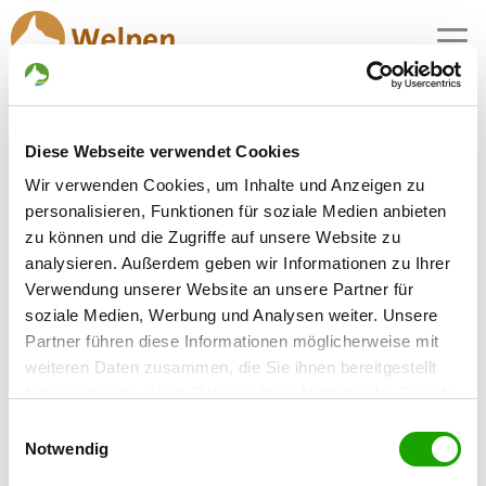
MENU
Deutsche Schäferhundwelpen
Diese Webseite verwendet Cookies
kaufen - Angebote in Berlin
Wir verwenden Cookies, um Inhalte und Anzeigen zu
2 Züchter mit aktuellen Angeboten für
personalisieren, Funktionen für soziale Medien anbieten
Schäferhundwelpen im Bundesland Berlin
zu können und die Zugriffe auf unsere Website zu
gefunden
analysieren. Außerdem geben wir Informationen zu Ihrer
Verwendung unserer Website an unsere Partner für
soziale Medien, Werbung und Analysen weiter. Unsere
Zuchtstätte: vom Hause Guhl
Partner führen diese Informationen möglicherweise mit
Singdrosselsteig 4
Details
weiteren Daten zusammen, die Sie ihnen bereitgestellt
13629 Berlin
haben oder die sie im Rahmen Ihrer Nutzung der Dienste
Welpen zur Verfügung
gesammelt haben. Sie geben Einwilligung zu unseren
Einwilligungsauswahl
Cookies, wenn Sie unsere Webseite weiterhin nutzen.
Notwendig
Zuchtstätte: vom Heinrichplatz