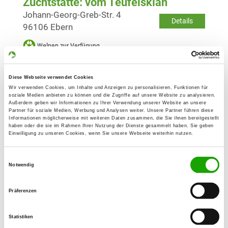
Zuchtstätte: vom Teufelsklan
Johann-Georg-Greb-Str. 4
Details
96106 Ebern
Welpen zur Verfügung
Zuchtstätte: vom Gebenbacher Land
Diese Webseite verwendet Cookies
Wir verwenden Cookies, um Inhalte und Anzeigen zu personalisieren, Funktionen für
Lüßweg 7
soziale Medien anbieten zu können und die Zugriffe auf unsere Website zu analysieren.
Details
92274 Gebenbach
Außerdem geben wir Informationen zu Ihrer Verwendung unserer Website an unsere
Partner für soziale Medien, Werbung und Analysen weiter. Unsere Partner führen diese
Informationen möglicherweise mit weiteren Daten zusammen, die Sie ihnen bereitgestellt
Welpen zur Verfügung
haben oder die sie im Rahmen Ihrer Nutzung der Dienste gesammelt haben. Sie geben
Einwilligung zu unseren Cookies, wenn Sie unsere Webseite weiterhin nutzen.
Zuchtstätte: vom Demenhof
Einwilligungsauswahl
Notwendig
Hifering 5
Details
94496 Ortenburg
Präferenzen
Welpen zur Verfügung
Statistiken