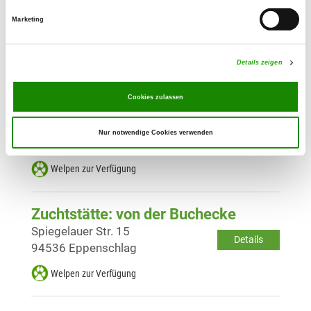
Zuchtstätte: vom Haus Herzogpark
Ahamerstrasse 38
Marketing
Details
84453 Mühldorf am Inn
Welpen zur Verfügung
Details zeigen
Cookies zulassen
Zuchtstätte: vom Haus COKASA
Blumenstr. 35
Nur notwendige Cookies verwenden
Details
84478 Waldkraiburg
Welpen zur Verfügung
Zuchtstätte: von der Buchecke
Spiegelauer Str. 15
Details
94536 Eppenschlag
Welpen zur Verfügung