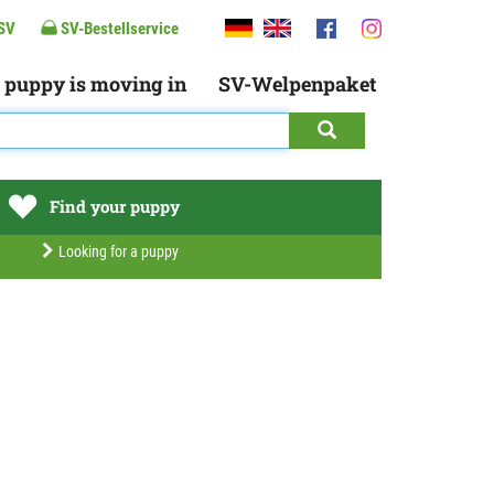
SV
SV-Bestellservice
 puppy is moving in
SV-Welpenpaket
Find your puppy
Looking for a puppy