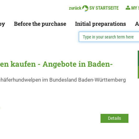
zurück
SV STARTSEITE
MY 
py
Before the purchase
Initial preparations
A
n kaufen - Angebote in Baden-
 Schäferhundwelpen im Bundesland Baden-Württemberg
h
Details