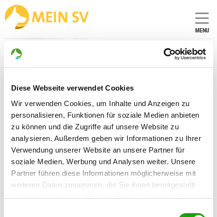
MENU
What value do ethics,
animal protection and
Diese Webseite verwendet Cookies
ethology have in the
Wir verwenden Cookies, um Inhalte und Anzeigen zu
association?
personalisieren, Funktionen für soziale Medien anbieten
zu können und die Zugriffe auf unsere Website zu
Top priority in the SV is the animal protection
analysieren. Außerdem geben wir Informationen zu Ihrer
not only in the keeping, but also and foremost
Verwendung unserer Website an unsere Partner für
in the training and breeding of the German
soziale Medien, Werbung und Analysen weiter. Unsere
Shepherd.
Partner führen diese Informationen möglicherweise mit
The reliability of training methods and breeding
weiteren Daten zusammen, die Sie ihnen bereitgestellt
programs is to be measured against the ethical
haben oder die sie im Rahmen Ihrer Nutzung der Dienste
principles for the training and breeding of
gesammelt haben. Sie geben Einwilligung zu unseren
Einwilligungsauswahl