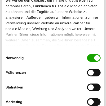
Wir verwenden Cookies, um Inhalte und Anzeigen zu
unserem Bestellservice
in
personalisieren, Funktionen für soziale Medien anbieten
zu können und die Zugriffe auf unsere Website zu
analysieren. Außerdem geben wir Informationen zu Ihrer
Verwendung unserer Website an unsere Partner für
Bildergalerie - Kranzniederlegung in
soziale Medien, Werbung und Analysen weiter. Unsere
Dresden 22.04.2024
Partner führen diese Informationen möglicherweise mit
weiteren Daten zusammen, die Sie ihnen bereitgestellt
Galerie
haben oder die sie im Rahmen Ihrer Nutzung der Dienste
gesammelt haben. Sie geben Einwilligung zu unseren
Einwilligungsauswahl
Cookies, wenn Sie unsere Webseite weiterhin nutzen.
Notwendig
Präferenzen
Statistiken
Marketing